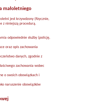
a małoletniego
etni jest krzywdzony (fizycznie,
e z niniejszą procedurą.
amia odpowiednie służby (policję,
sce oraz opis zachowania
eczeństwo danych, zgodnie z
ewłaściwego zachowania wobec
ne o swoich obowiązkach i
jako naruszenie obowiązków
owej