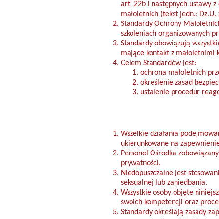
art. 22b i następnych ustawy z
małoletnich (tekst jedn.: Dz.U. 
Standardy Ochrony Małoletnich
szkoleniach organizowanych pr
Standardy obowiązują wszystki
mające kontakt z małoletnimi 
Celem Standardów jest:
ochrona małoletnich prz
określenie zasad bezpie
ustalenie procedur reag
Wszelkie działania podejmowan
ukierunkowane na zapewnienie 
Personel Ośrodka zobowiązany 
prywatności.
Niedopuszczalne jest stosowani
seksualnej lub zaniedbania.
Wszystkie osoby objęte niniej
swoich kompetencji oraz proc
Standardy określają zasady za