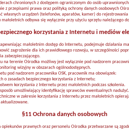
derach chronionych z dostępem ograniczonym do osób uprawnionych 
e z przepisami prawa oraz polityką ochrony danych osobowych Ośro
ć własnych urządzeń (telefonów, aparatów, kamer) do rejestrowania
 małoletnich odbywa się wyłącznie przy użyciu sprzętu należącego d
ezpiecznego korzystania z Internetu i mediów el
apewniając małoletnim dostęp do Internetu, podejmuje działania maj
owić zagrożenie dla ich prawidłowego rozwoju, w szczególności popr
a zabezpieczającego.
tu na terenie Ośrodka możliwy jest wyłącznie pod nadzorem pracown
nitoring wizyjny w obszarach ogólnodostępnych.
netu pod nadzorem pracownika OSK, pracownik ma obowiązek:
h o zasadach bezpiecznego korzystania z Internetu;
twem korzystania z Internetu przez małoletnich podczas szkolenia.
sposób umożliwiający identyfikację sprawców ewentualnych nadużyć
chniczne w zakresie korzystania z Internetu przez małoletnich opiera
 aktualizowane.
§11 Ochrona danych osobowych
h opiekunów prawnych oraz personelu Ośrodka przetwarzane są zgodn