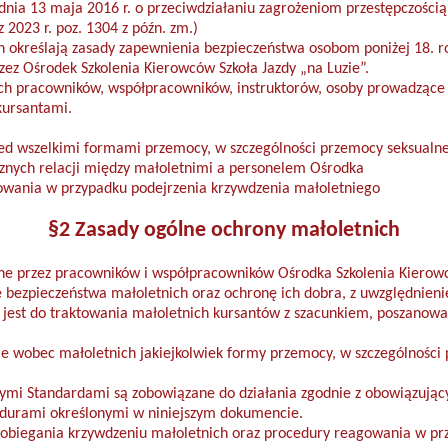
 dnia 13 maja 2016 r. o przeciwdziałaniu zagrożeniom przestępczością
z 2023 r. poz. 1304 z późn. zm.)
 określają zasady zapewnienia bezpieczeństwa osobom poniżej 18. r
zez Ośrodek Szkolenia Kierowców Szkoła Jazdy „na Luzie”.
ch pracowników, współpracowników, instruktorów, osoby prowadzące z
kursantami.
ed wszelkimi formami przemocy, w szczególności przemocy seksualne
cznych relacji między małoletnimi a personelem Ośrodka
owania w przypadku podejrzenia krzywdzenia małoletniego
§2 Zasady ogólne ochrony małoletnich
e przez pracowników i współpracowników Ośrodka Szkolenia Kierowcó
bezpieczeństwa małoletnich oraz ochronę ich dobra, z uwzględnienie
jest do traktowania małoletnich kursantów z szacunkiem, poszanow
e wobec małoletnich jakiejkolwiek formy przemocy, w szczególności p
szymi Standardami są zobowiązane do działania zgodnie z obowiązują
edurami określonymi w niniejszym dokumencie.
pobiegania krzywdzeniu małoletnich oraz procedury reagowania w pr