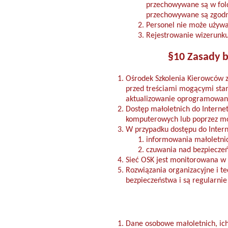
przechowywane są w fol
przechowywane są zgodni
Personel nie może używa
Rejestrowanie wizerunku
§10 Zasady b
Ośrodek Szkolenia Kierowców z
przed treściami mogącymi stan
aktualizowanie oprogramowani
Dostęp małoletnich do Interne
komputerowych lub poprzez mo
W przypadku dostępu do Inter
informowania małoletnic
czuwania nad bezpieczeńs
Sieć OSK jest monitorowana w 
Rozwiązania organizacyjne i te
bezpieczeństwa i są regularnie
Dane osobowe małoletnich, ic