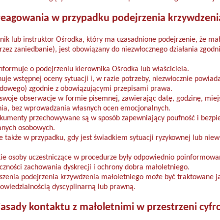
reagowania w przypadku podejrzenia krzywdzeni
k lub instruktor Ośrodka, który ma uzasadnione podejrzenie, że małol
przez zaniedbanie), jest obowiązany do niezwłocznego działania zgodni
nformuje o podejrzeniu kierownika Ośrodka lub właściciela.
je wstępnej oceny sytuacji i, w razie potrzeby, niezwłocznie powiad
ądowego) zgodnie z obowiązującymi przepisami prawa.
woje obserwacje w formie pisemnej, zawierając datę, godzinę, miej
nia, bez wprowadzania własnych ocen emocjonalnych.
dokumenty przechowywane są w sposób zapewniający poufność i bezpi
danych osobowych.
e także w przypadku, gdy jest świadkiem sytuacji ryzykownej lub ni
kie osoby uczestniczące w procedurze były odpowiednio poinformowa
czności zachowania dyskrecji i ochrony dobra małoletniego.
szenia podejrzenia krzywdzenia małoletniego może być traktowane 
owiedzialnością dyscyplinarną lub prawną.
Zasady kontaktu z małoletnimi w przestrzeni cyfr