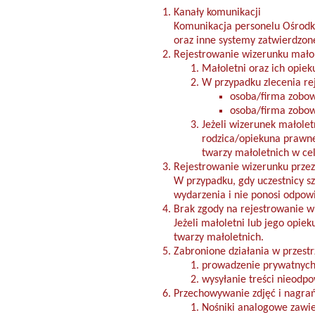
Kanały komunikacji
Komunikacja personelu Ośrodka
oraz inne systemy zatwierdzon
Rejestrowanie wizerunku małol
Małoletni oraz ich opie
W przypadku zlecenia rej
osoba/firma zobow
osoba/firma zobowi
Jeżeli wizerunek małolet
rodzica/opiekuna prawne
twarzy małoletnich w cel
Rejestrowanie wizerunku przez
W przypadku, gdy uczestnicy s
wydarzenia i nie ponosi odpowie
Brak zgody na rejestrowanie w
Jeżeli małoletni lub jego opie
twarzy małoletnich.
Zabronione działania w przestr
prowadzenie prywatnych
wysyłanie treści nieodpo
Przechowywanie zdjęć i nagra
Nośniki analogowe zawier