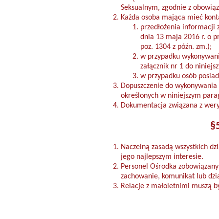
Seksualnym, zgodnie z obowią
Każda osoba mająca mieć kont
przedłożenia informacji 
dnia 13 maja 2016 r. o p
poz. 1304 z późn. zm.);
w przypadku wykonywania
załącznik nr 1 do niniej
w przypadku osób posiad
Dopuszczenie do wykonywania 
określonych w niniejszym parag
Dokumentacja związana z wery
§
Naczelną zasadą wszystkich dz
jego najlepszym interesie.
Personel Ośrodka zobowiązany 
zachowanie, komunikat lub dzia
Relacje z małoletnimi muszą b