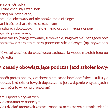
ersonel Ośrodka:
ulturę osobistą i szacunek;
cznej ani psychicznej;
rza, nie lekceważy ani nie obraża małoletniego;
ni treści o charakterze seksualnym;
wrażliwych dotyczących małoletniego osobom nieuprawnionym;
ego do prywatności;
ałoletniego (fotografowanie, filmowanie, nagrywanie) bez zgody rod
 kontaktów z małoletnim poza procesem szkoleniowym (np. prywatne 
zić wątpliwości co do właściwego zachowania wobec małoletniego po
 Ośrodka.
7 Zasady obowiązujące podczas jazd szkoleniowy
sposób profesjonalny, z zachowaniem zasad bezpieczeństwa i kultury o
podczas jazd szkoleniowych dopuszczalny jest wyłącznie w sytuacjach
a zagrożenie w ruchu drogowym).
emu spotkań prywatnych;
 o charakterze osobistym;
iek działań mogących zostać uznane za przekroczenie granic relacji