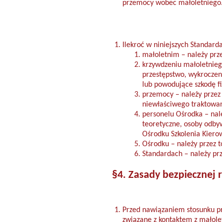
przemocy wobec małoletniego
Ilekroć w niniejszych Standard
małoletnim – należy prze
krzywdzeniu małoletnieg
przestępstwo, wykroczeni
lub powodujące szkodę fi
przemocy – należy przez 
niewłaściwego traktowan
personelu Ośrodka – nal
teoretyczne, osoby odbyw
Ośrodku Szkolenia Kierow
Ośrodku – należy przez t
Standardach – należy pr
§4. Zasady bezpiecznej 
Przed nawiązaniem stosunku pr
związane z kontaktem z małole