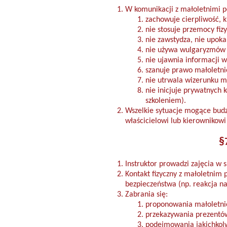
W komunikacji z małoletnimi p
zachowuje cierpliwość, k
nie stosuje przemocy fizy
nie zawstydza, nie upoka
nie używa wulgaryzmów a
nie ujawnia informacji 
szanuje prawo małoletni
nie utrwala wizerunku m
nie inicjuje prywatnych
szkoleniem).
Wszelkie sytuacje mogące bud
właścicielowi lub kierownikowi
§
Instruktor prowadzi zajęcia w 
Kontakt fizyczny z małoletnim 
bezpieczeństwa (np. reakcja n
Zabrania się:
proponowania małoletni
przekazywania prezentów
podejmowania jakichkolw