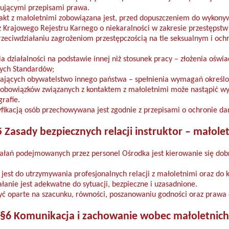
zującymi przepisami prawa.
akt z małoletnimi zobowiązana jest, przed dopuszczeniem do wykony
z Krajowego Rejestru Karnego o niekaralności w zakresie przestępstw 
rzeciwdziałaniu zagrożeniom przestępczością na tle seksualnym i ochron
 działalności na podstawie innej niż stosunek pracy – złożenia ośw
szych Standardów;
ających obywatelstwo innego państwa – spełnienia wymagań określon
obowiązków związanych z kontaktem z małoletnimi może nastąpić w
rafie.
fikacją osób przechowywana jest zgodnie z przepisami o ochronie d
5 Zasady bezpiecznych relacji instruktor – małolet
iałań podejmowanych przez personel Ośrodka jest kierowanie się dob
jest do utrzymywania profesjonalnych relacji z małoletnimi oraz do
łanie jest adekwatne do sytuacji, bezpieczne i uzasadnione.
yć oparte na szacunku, równości, poszanowaniu godności oraz prawa 
§6 Komunikacja i zachowanie wobec małoletnich