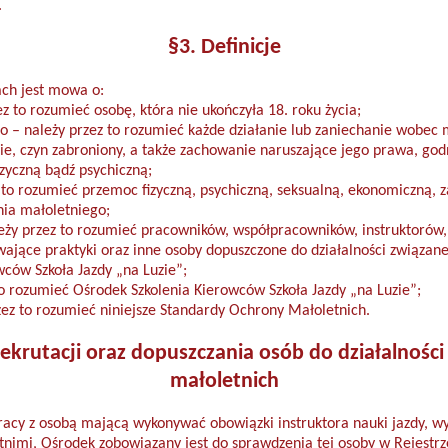
.
§3. Definicje
ach jest mowa o:
z to rozumieć osobę, która nie ukończyła 18. roku życia;
o – należy przez to rozumieć każde działanie lub zaniechanie wobec
e, czyn zabroniony, a także zachowanie naruszające jego prawa, godn
zyczną bądź psychiczną;
to rozumieć przemoc fizyczną, psychiczną, seksualną, ekonomiczną, 
ia małoletniego;
eży przez to rozumieć pracowników, współpracowników, instruktorów
ające praktyki oraz inne osoby dopuszczone do działalności związane
ców Szkoła Jazdy „na Luzie”;
o rozumieć Ośrodek Szkolenia Kierowców Szkoła Jazdy „na Luzie”;
zez to rozumieć niniejsze Standardy Ochrony Małoletnich.
rekrutacji oraz dopuszczania osób do działalności
małoletnich
acy z osobą mającą wykonywać obowiązki instruktora nauki jazdy, w
tnimi, Ośrodek zobowiązany jest do sprawdzenia tej osoby w Rejestr