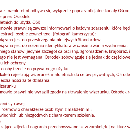
 z małoletnimi odbywa się wyłącznie poprzez oficjalne kanały Ośrodk
e przez Ośrodek.
etnich do użytku OSK
kunowie prawni są zawsze informowani o każdym zdarzeniu, które będ
estracji osobie zewnętrznej (fotograf, kamerzysta):
iązana jest do przestrzegania niniejszych Standardów;
ązana jest do noszenia identyfikatora w czasie trwania wydarzenia.
niego stanowi jedynie szczegół całości (np. zgromadzenie, krajobraz,
go nie jest wymagana. Ośrodek zobowiązuje się jednak do częściow
u ich ochrony.
 osoby trzecie do prywatnego użytku
zkoleń rejestrują wizerunek małoletnich do celów prywatnych, Ośrod
dzialności za te działania.
izerunku
kunowie prawni nie wyrazili zgody na utrwalenie wizerunku, Ośrodek re
zeni cyfrowej
 rozmów o charakterze osobistym z małoletnimi;
wiednich lub niezgodnych z charakterem szkolenia.
ń
ające zdjęcia i nagrania przechowywane są w zamkniętej na klucz sza