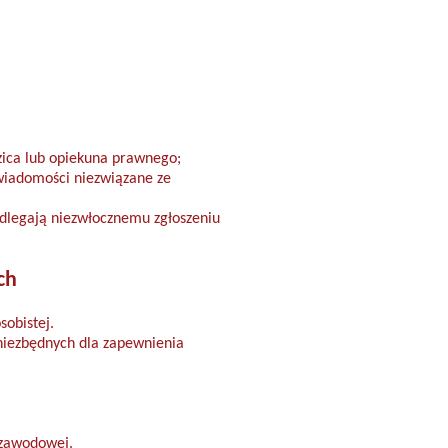
zica lub opiekuna prawnego;
wiadomości niezwiązane ze
dlegają niezwłocznemu zgłoszeniu
ch
sobistej.
 niezbędnych dla zapewnienia
 zawodowej.