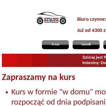
Biuro czynne
Już od 4300 z
O nas
Cennik
Dzisiaj jest 
Imieniny: Do
Zapraszamy na kurs
Kurs w formie "w domu" mo
rozpocząć od dnia podpisan